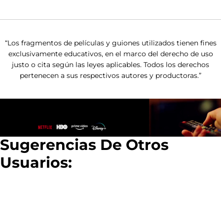
00:01:07:06
“Los fragmentos de películas y guiones utilizados tienen fines
Deseo oír poesía Ulrich.
exclusivamente educativos, en el marco del derecho de uso
justo o cita según las leyes aplicables. Todos los derechos
pertenecen a sus respectivos autores y productoras.”
00:01:09:00
(SUSPIRA) Pero, no estoy listo.
Sugerencias De Otros
00:01:15:09
Usuarios:
Pero yo sí. ¿Porque las mujeres
debemos depender del tiempo de los
hombres?