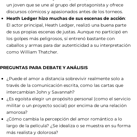
un joven que se une al grupo del protagonista y ofrece
00:00:57:01
discursos cómicos y apasionados antes de los torneos.
Waoo... ¿En serio?
Heath Ledger hizo muchas de sus escenas de acción
:
El actor principal, Heath Ledger, realizó una buena parte
de sus propias escenas de justas. Aunque no participó en
los golpes más peligrosos, sí entrenó bastante con
00:01:00:01
caballos y armas para dar autenticidad a su interpretación
como William Thatcher.
Si.
PREGUNTAS PARA DEBATE Y ANÁLISIS
¿Puede el amor a distancia sobrevivir realmente solo a
00:01:02:01
través de la comunicación escrita, como las cartas que
intercambian John y Savannah?
¿De veras, en los flancos?
¿Es egoísta elegir un propósito personal (como el servicio
militar o un proyecto social) por encima de una relación
amorosa?
00:01:04:01
¿Cómo cambia la percepción del amor romántico a lo
largo de la película? ¿Se idealiza o se muestra en su forma
Si.
más realista y dolorosa?