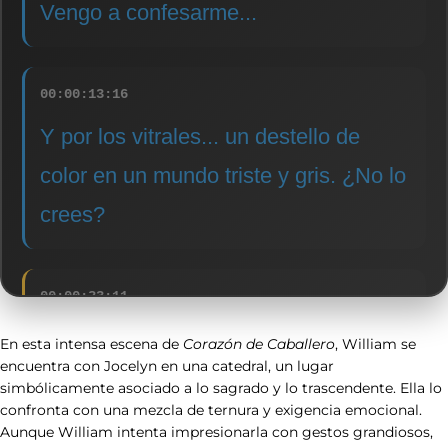
Vengo a confesarme...
00:00:13:16
Y por los vitrales... un destello de
color en un mundo triste y gris. ¿No lo
crees?
00:00:23:11
Si, es precioso.
En esta intensa escena de
Corazón de Caballero
, William se
encuentra con Jocelyn en una catedral, un lugar
simbólicamente asociado a lo sagrado y lo trascendente. Ella lo
confronta con una mezcla de ternura y exigencia emocional.
00:00:29:00
Aunque William intenta impresionarla con gestos grandiosos,