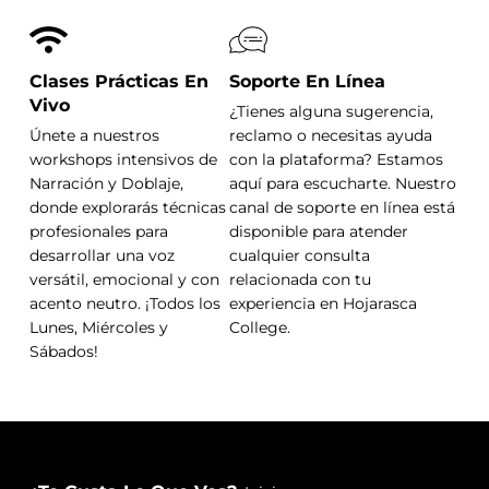
00:02:03:09
Si quieres probarme tu amor...
Clases Prácticas En
Soporte En Línea
Vivo
¿Tienes alguna sugerencia,
Únete a nuestros
reclamo o necesitas ayuda
workshops intensivos de
con la plataforma? Estamos
00:02:04:19
Narración y Doblaje,
aquí para escucharte. Nuestro
donde explorarás técnicas
canal de soporte en línea está
¿Qué?
profesionales para
disponible para atender
desarrollar una voz
cualquier consulta
versátil, emocional y con
relacionada con tu
acento neutro. ¡Todos los
experiencia en Hojarasca
00:02:06:09
Lunes, Miércoles y
College.
Lo harás mal.
Sábados!
00:02:07:09
¿Dices mal ¿A qué te refieres?