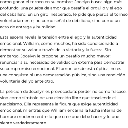
como ganar el torneo en su nombre, Jocelyn busca algo más
Sentí lo mismo con la carta que me
profundo: una prueba de amor que desafíe el orgullo y el ego
del caballero. En un giro inesperado, le pide que pierda el torneo
enviaste
voluntariamente, no como señal de debilidad, sino como un
acto de entrega y humildad.
Esta escena revela la tensión entre el ego y la autenticidad
00:00:32:00
emocional. William, como muchos, ha sido condicionado a
demostrar su valor a través de la victoria y la fuerza. Sin
(William sonrie incómodo)
embargo, Jocelyn le propone un desafío mucho mayor:
renunciar a su necesidad de validación externa para demostrar
su compromiso emocional. El amor, desde esta óptica, no es
00:00:34:22
una conquista ni una demostración pública, sino una rendición
voluntaria del yo ante otro.
Háblame... dime esas palabras.
La petición de Jocelyn es provocadora: perder no como fracaso,
sino como símbolo de una elección libre que trasciende el
narcisismo. Ella representa la figura que exige autenticidad
00:00:41:16
emocional, mientras que William encarna la lucha interna del
hombre moderno entre lo que cree que debe hacer y lo que
Ganaré el torneo por ti.
siente verdaderamente.