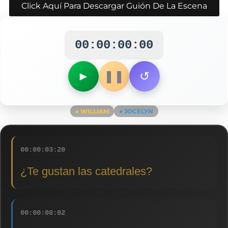
Click Aquí Para Descargar Guión De La Escena
00:00:00:00
►
❚❚
↺
● WILLIAM
● JOCELYN
00:00:03:20
¿Te gustan las catedrales?
00:00:08:02