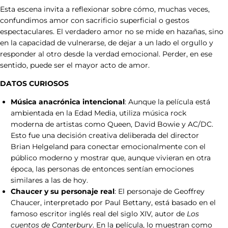
Esta escena invita a reflexionar sobre cómo, muchas veces,
confundimos amor con sacrificio superficial o gestos
00:00:44:15
espectaculares. El verdadero amor no se mide en hazañas, sino
en la capacidad de vulnerarse, de dejar a un lado el orgullo y
¿Disculpa?
responder al otro desde la verdad emocional. Perder, en ese
sentido, puede ser el mayor acto de amor.
DATOS CURIOSOS
00:00:45:16
Música anacrónica intencional
: Aunque la película está
ambientada en la Edad Media, utiliza música rock
Este torneo lo ganaré en tu nombre.
moderna de artistas como Queen, David Bowie y AC/DC.
Cada caballero que derrote lo
Esto fue una decisión creativa deliberada del director
Brian Helgeland para conectar emocionalmente con el
derrotaré por ti... tu belleza se reflejará
público moderno y mostrar que, aunque vivieran en otra
época, las personas de entonces sentían emociones
en el poder de mi brazo, en los
similares a las de hoy.
Chaucer y su personaje real
: El personaje de Geoffrey
flancos de mi caballo.
Chaucer, interpretado por Paul Bettany, está basado en el
famoso escritor inglés real del siglo XIV, autor de
Los
cuentos de Canterbury
. En la película, lo muestran como