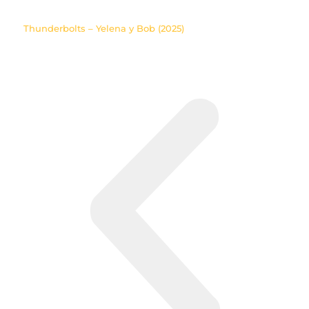
Thunderbolts – Yelena y Bob (2025)
00:01:19:04
Pues, los días de los hombres están
completos y... un hombre tiene más
exigencias con su tiempo
00:01:26:04
¿Es verdad?
00:01:27:04
Si... Tal vez... ¿No?