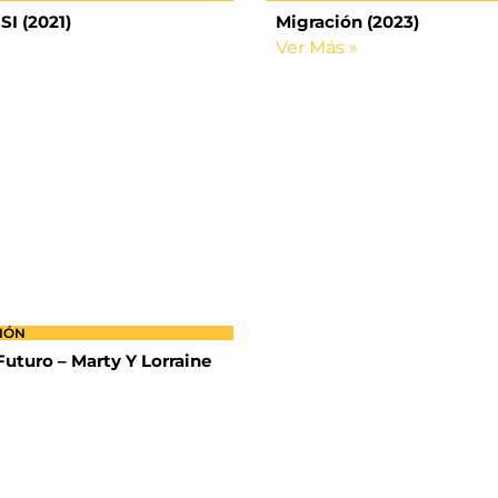
SI (2021)
Migración (2023)
Ver Más »
CIÓN
Futuro – Marty Y Lorraine
1
2
3
4