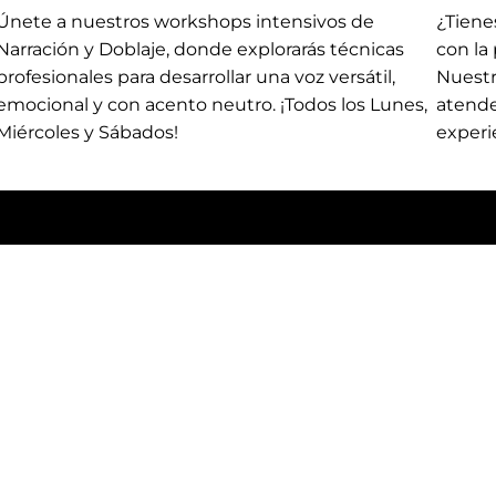
Únete a nuestros workshops intensivos de
¿Tiene
Narración y Doblaje, donde explorarás técnicas
con la
profesionales para desarrollar una voz versátil,
Nuestr
emocional y con acento neutro. ¡Todos los Lunes,
atende
Miércoles y Sábados!
experi
¿Te Gusta Lo Que Ves?
Inicio
Accede a la plataforma, disfrut
Nosotros
pensados para ti. ¡Sin spam, so
Mi Cuenta
Donaciones
Hojarasca TV
Podcast