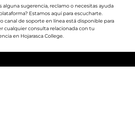
s alguna sugerencia, reclamo o necesitas ayuda
 plataforma? Estamos aquí para escucharte.
o canal de soporte en línea está disponible para
r cualquier consulta relacionada con tu
encia en Hojarasca College.
a de contenido exclusivo, novedades y beneficios
lo experiencias que suman!
¡Ingresa Aquí!