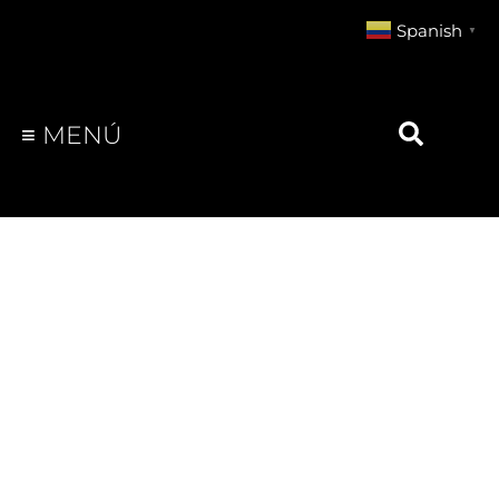
Spanish
▼
≡ MENÚ