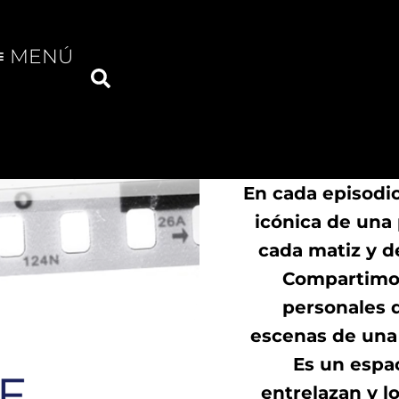
≡ MENÚ
En cada episodi
icónica de una 
cada matiz y d
Compartimos
personales 
escenas de una
Es un espa
entrelazan y l