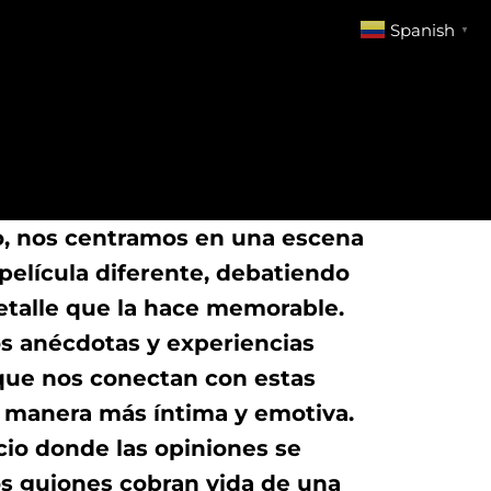
Spanish
▼
o, nos centramos en una escena
película diferente, debatiendo
etalle que la hace memorable.
 anécdotas y experiencias
que nos conectan con estas
 manera más íntima y emotiva.
cio donde las opiniones se
os guiones cobran vida de una