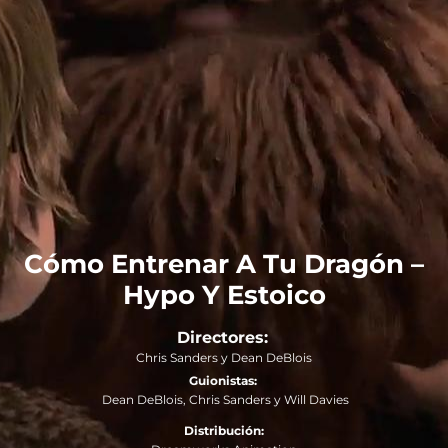
Cómo Entrenar A Tu Dragón –
Hypo Y Estoico
Directores:
Chris Sanders y Dean DeBlois
Guionistas:
Dean DeBlois, Chris Sanders y Will Davies
Distribución: