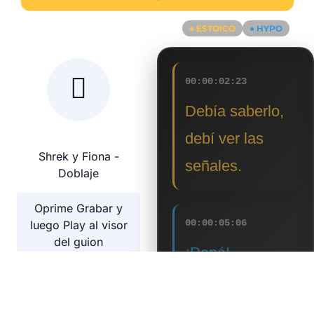
● ESTOICO
● HYPO
00:00:02:23
Debía saberlo,
debí ver las
señales.
00:00:05:06
¡Papá!
00:00:06:05