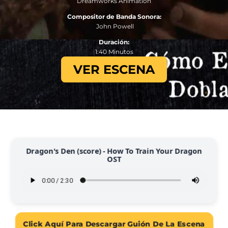
Dreamworks Animation
Compositor de Banda Sonora:
John Powell
Duración:
1:40 Minutos
VER ESCENA
Dragon's Den (score) - How To Train Your Dragon
OST
Click Aquí Para Descargar Guión De La Escena