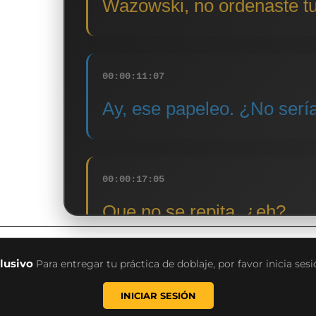
Wazowski, no ordenaste t
00:00:11:07
Ay, ese papeleo. ¿No sería
00:00:17:05
Que no se repita, ¿eh?
lusivo
Para entregar tu práctica de doblaje, por favor inicia ses
00:00:21:03
INICIAR SESIÓN
Sí, claro. Seré más... cuid