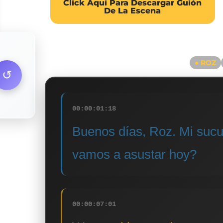
Click Aquí Para Descargar Guión
De La Escena
● ROZ
↺
00:00:01:18
Buenos días, Roz. Mi sucul
vamos a asustar hoy?
00:00:07:01