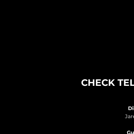
CHECK TE
Di
Jar
Gu