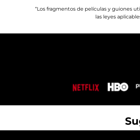
“Los fragmentos de películas y guiones ut
las leyes aplicabl
Su