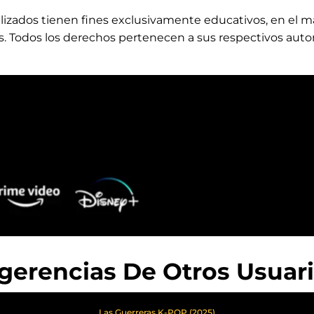
ilizados tienen fines exclusivamente educativos, en el m
es. Todos los derechos pertenecen a sus respectivos auto
gerencias De Otros Usuari
Las Guerreras K-POP (2025)