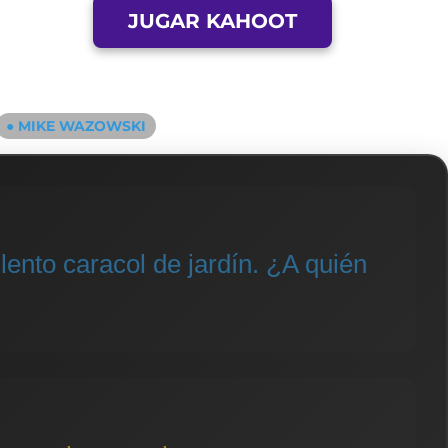
JUGAR KAHOOT
● MIKE WAZOWSKI
ento caracol de jardín. ¿A quién