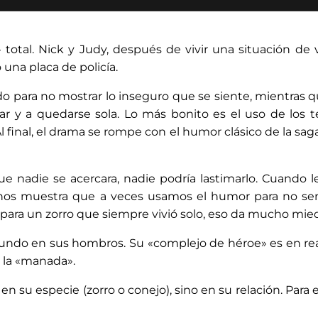
total. Nick y Judy, después de vivir una situación d
una placa de policía.
00:00:23:06
o para no mostrar lo inseguro que se siente, mientras q
¡Cuidate, Wazowski! ¡Cuida
sar y a quedarse sola. Lo más bonito es el uso de los
Al final, el drama se rompe con el humor clásico de la 
e nadie se acercara, nadie podría lastimarlo. Cuando 
, nos muestra que a veces usamos el humor para no senti
 para un zorro que siempre vivió solo, eso da mucho mie
undo en sus hombros. Su «complejo de héroe» es en rea
a la «manada».
n su especie (zorro o conejo), sino en su relación. Para el