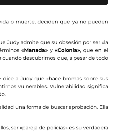
e vida o muerte, deciden que ya no pueden
ue Judy admite que su obsesión por ser «la
dito! Te estoy vigilando...
 términos
«Manada»
y
«Colonia»
, que en el
saga cuando descubrimos que, a pesar de todo
le dice a Judy que «hace bromas sobre sus
rnos vulnerables. Vulnerabilidad significa
do.
lidad una forma de buscar aprobación. Ella
los, ser «pareja de policías» es su verdadera