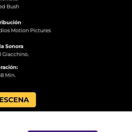
ed Bush
ribución
dios Motion Pictures
a Sonora
l Giacchino
.
ración:
58 Min.
 ESCENA