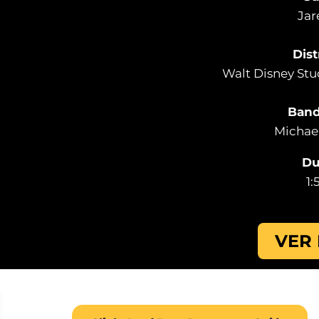
Jar
Dist
Walt Disney Stu
Band
Michae
Du
1:
VER