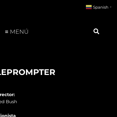
Spanish
▼
≡ MENÚ
LEPROMPTER
rector:
ed Bush
ionista