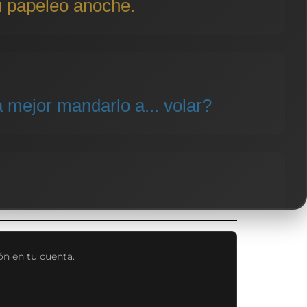
u papeleo anoche.
 mejor mandarlo a... volar?
ión en tu cuenta.
adoso.