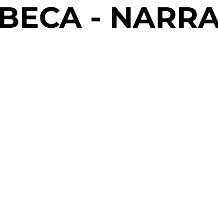
EBECA - NARR
o se agota.
Después de una vida marcada por los excesos 
la en su retrospectiva final.