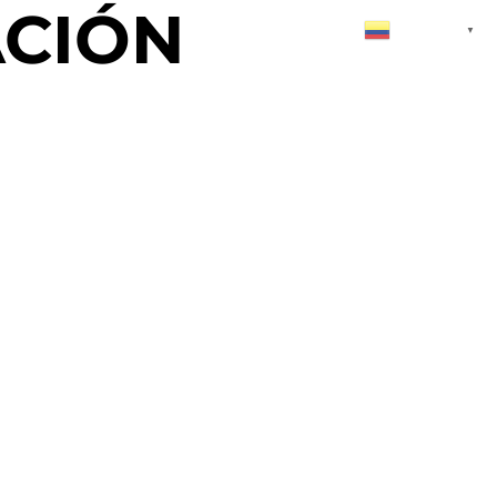
ACIÓN
Spanish
▼
sin límite, Rebeca enfrenta su lecho de muerte.