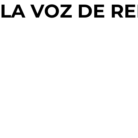
LA VOZ DE R
A veces, el verdadero perdón solo llega cuando el tiemp
Escanea este código QR, ponte los audífonos y acompáña