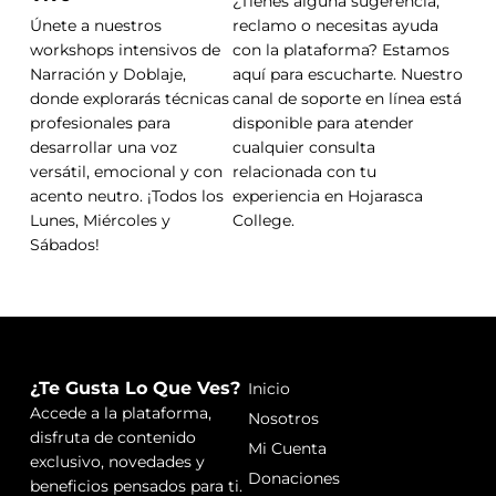
¿Tienes alguna sugerencia,
Únete a nuestros
reclamo o necesitas ayuda
workshops intensivos de
con la plataforma? Estamos
Narración y Doblaje,
aquí para escucharte. Nuestro
donde explorarás técnicas
canal de soporte en línea está
profesionales para
disponible para atender
desarrollar una voz
cualquier consulta
versátil, emocional y con
relacionada con tu
acento neutro. ¡Todos los
experiencia en Hojarasca
Lunes, Miércoles y
College.
Sábados!
¿Te Gusta Lo Que Ves?
Inicio
Accede a la plataforma,
Nosotros
disfruta de contenido
Mi Cuenta
exclusivo, novedades y
Donaciones
beneficios pensados para ti.