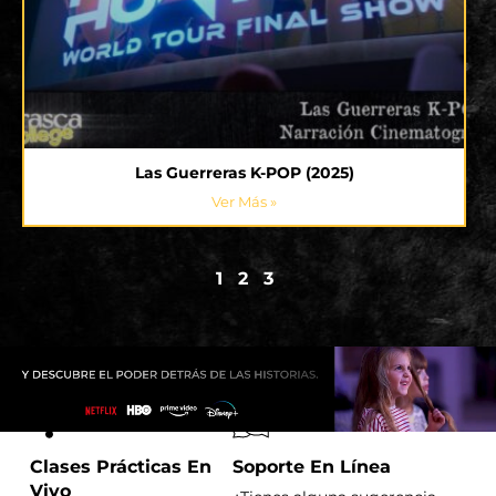
Las Guerreras K-POP (2025)
Ver Más »
1
2
3
Clases Prácticas En
Soporte En Línea
Vivo